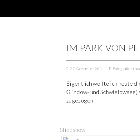
IM PARK VON P
27. Dezember 2014
Fotografie
/
Lan
Eigentlich wollte ich heute d
Glindow- und Schwielowsee) a
zugezogen.
Slideshow