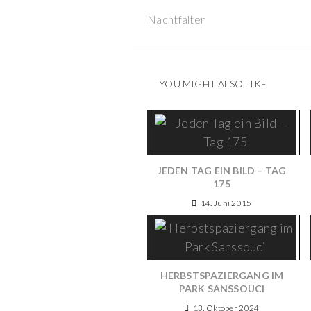
Previous Post
Continue
Nachtfalter
Reading
YOU MIGHT ALSO LIKE
JEDEN TAG EIN BILD – TAG
175
14. Juni 2015
HERBSTSPAZIERGANG IM
PARK SANSSOUCI
13. Oktober 2024