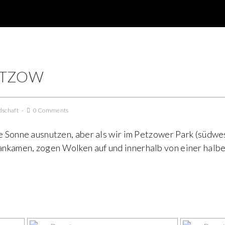
ETZOW
dschaft
0 Comments
ie Sonne ausnutzen, aber als wir im Petzower Park (südw
nkamen, zogen Wolken auf und innerhalb von einer halb