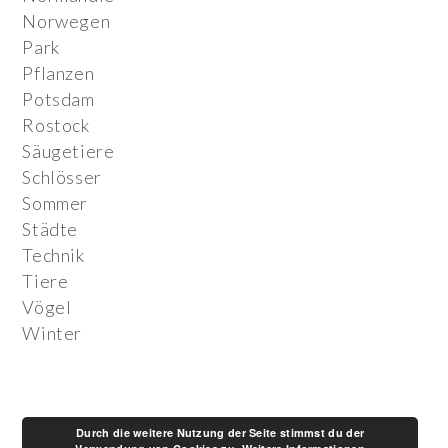
Norwegen
Park
Pflanzen
Potsdam
Rostock
Säugetiere
Schlösser
Sommer
Städte
Technik
Tiere
Vögel
Winter
Durch die weitere Nutzung der Seite stimmst du der