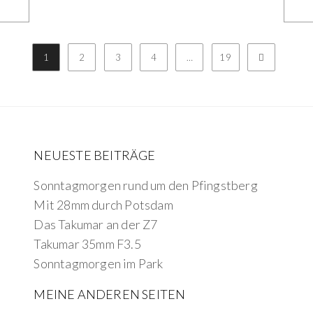
1
2
3
4
…
19
NEUESTE BEITRÄGE
Sonntagmorgen rund um den Pfingstberg
Mit 28mm durch Potsdam
Das Takumar an der Z7
Takumar 35mm F3.5
Sonntagmorgen im Park
MEINE ANDEREN SEITEN