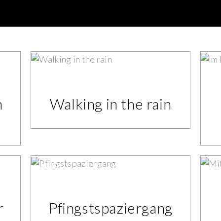
m
Walking in the rain
r
Pfingstspaziergang