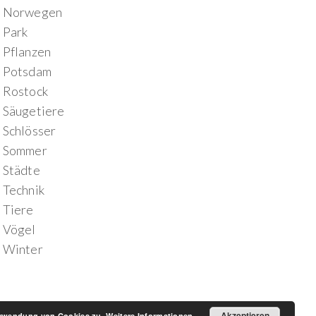
Norwegen
Park
Pflanzen
Potsdam
Rostock
Säugetiere
Schlösser
Sommer
Städte
Technik
Tiere
Vögel
Winter
Akzeptieren
Verwendung von Cookies zu.
Weitere Informationen