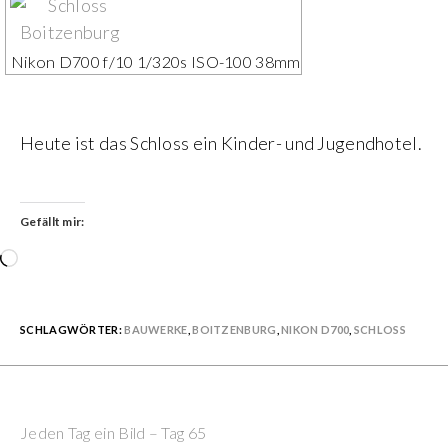
Nikon D700 f/10 1/320s ISO-100 38mm
Heute ist das Schloss ein Kinder- und Jugendhotel.
Gefällt mir:
Wird
geladen …
SCHLAGWÖRTER:
BAUWERKE
,
BOITZENBURG
,
NIKON D700
,
SCHLOSS
Previous Post
Continue
Jeden Tag ein Bild – Tag 65
Reading