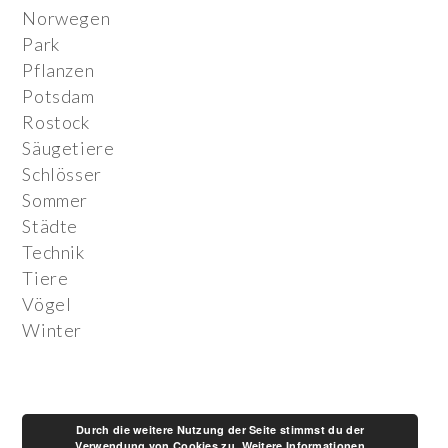
Norwegen
Park
Pflanzen
Potsdam
Rostock
Säugetiere
Schlösser
Sommer
Städte
Technik
Tiere
Vögel
Winter
Durch die weitere Nutzung der Seite stimmst du der
Verwendung von Cookies zu.
Weitere Informationen