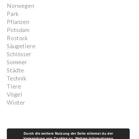
Norwegen
Park
Pflanzen
Potsdam
Rostock
Säugetiere
Schlösser
Sommer
Städte
Technik
Tiere
Vögel
Winter
Durch die weitere Nutzung der Seite stimmst du der
Verwendung von Cookies zu.
Weitere Informationen