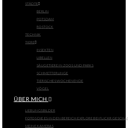
STÄDTE
BERLIN
POTSDAM
ROSTOCK
TECHNIK
TIERE
INSEKTEN
LIBELLEN
SÄUGETIERE IN ZOOS UND PARKS
SCHMETTERLINGE
TIERISCHES WOCHENENDE
VÖGEL
ÜBER MICH
LIEBLINGSBILDER
FOTOS DIE ES IN DEN BEREICH EXPLORE BEI FLICKR GESCHA
MEINE KAMERAS