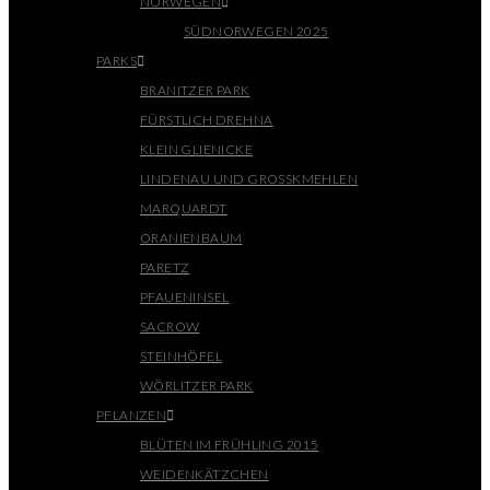
NORWEGEN
SÜDNORWEGEN 2025
PARKS
BRANITZER PARK
FÜRSTLICH DREHNA
KLEIN GLIENICKE
LINDENAU UND GROSSKMEHLEN
MARQUARDT
ORANIENBAUM
PARETZ
PFAUENINSEL
SACROW
STEINHÖFEL
WÖRLITZER PARK
PFLANZEN
BLÜTEN IM FRÜHLING 2015
WEIDENKÄTZCHEN