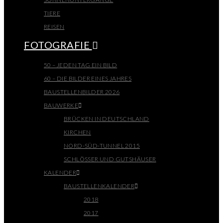
TIERE
REISEN
FOTOGRAFIE
50 – JEDEN TAG EIN BILD
60 – DIE BILDER EINES JAHRES
BAUSTELLENBILDER 2026
BAUWERKE
BRÜCKEN IN DEUTSCHLAND
KIRCHEN
NORD-SÜD-TUNNEL 2015
SCHLÖSSER UND GUTSHÄUSER
KALENDER
BAUSTELLENKALENDER
2018
2017