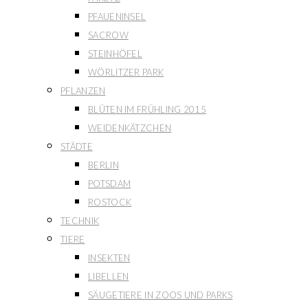
PFAUENINSEL
SACROW
STEINHÖFEL
WÖRLITZER PARK
PFLANZEN
BLÜTEN IM FRÜHLING 2015
WEIDENKÄTZCHEN
STÄDTE
BERLIN
POTSDAM
ROSTOCK
TECHNIK
TIERE
INSEKTEN
LIBELLEN
SÄUGETIERE IN ZOOS UND PARKS