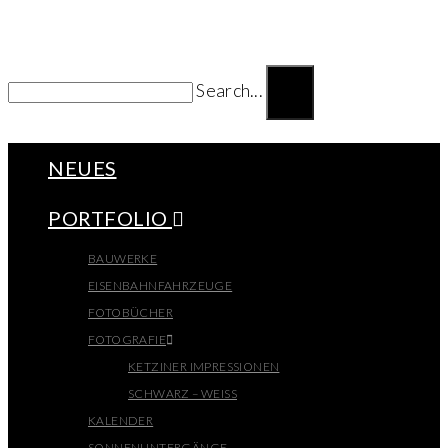
Search...
NEUES
PORTFOLIO
BAUWERKE
EISENBAHNFAHRZEUGE
FOTOBÜCHER
FOTOGRAFIE
KETZINER IMPRESSIONEN
SCHWARZ – WEISS
KALENDER
SONNENUNTERGÄNGE