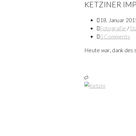
KETZINER IMP
18. Januar 201
Fotografie
/
St
0 Comments
Heute war, dank des 