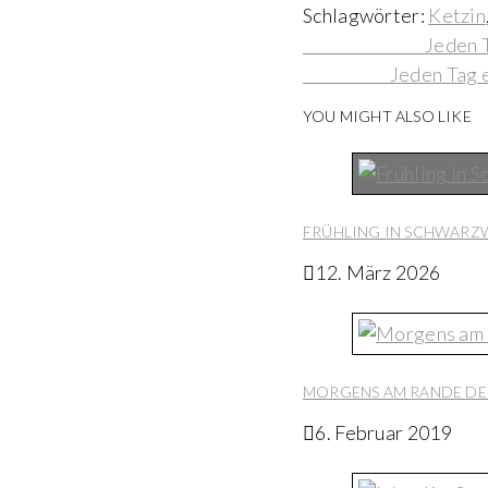
Schlagwörter:
Ketzin
Continue
Previous Post
Jeden T
Next Post
Jeden Tag e
Reading
YOU MIGHT ALSO LIKE
FRÜHLING IN SCHWARZW
12. März 2026
MORGENS AM RANDE DE
6. Februar 2019