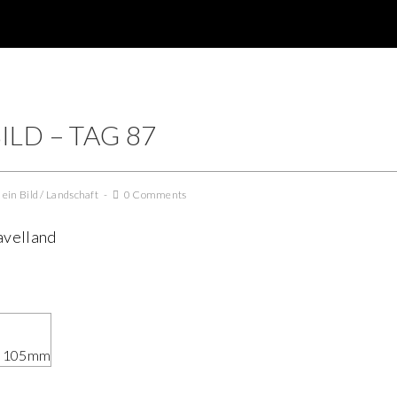
ILD – TAG 87
 ein Bild
/
Landschaft
0 Comments
avelland
0 105mm