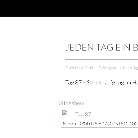
JEDEN TAG EIN B
18. März 2015
Fotografie
/
Jeden Tag
Tag 87 – Sonnenaufgang im H
Slideshow
Nikon D800 f/5.6 1/400s ISO-10