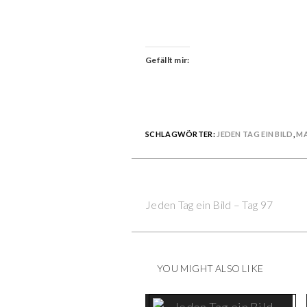
Gefällt mir:
SCHLAGWÖRTER:
JEDEN TAG EIN BILD
,
M
Previous Post
Continue
Jeden Tag ein Bild – Tag 97
Reading
YOU MIGHT ALSO LIKE