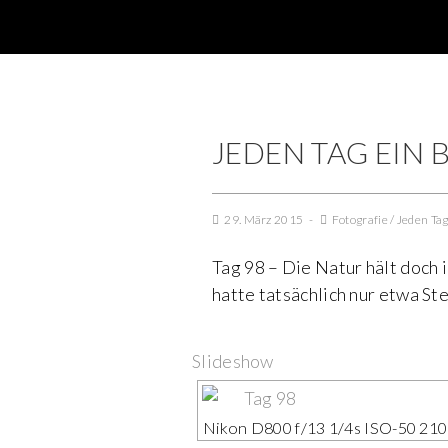
JEDEN TAG EIN B
29. März 2015
Fotografie
/
Jeden Tag
Tag 98 – Die Natur hält doch 
hatte tatsächlich nur etwa S
Slideshow
Nikon D800 f/13 1/4s ISO-50 2