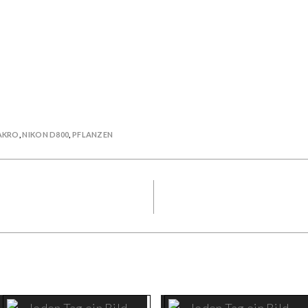
AKRO
,
NIKON D800
,
PFLANZEN