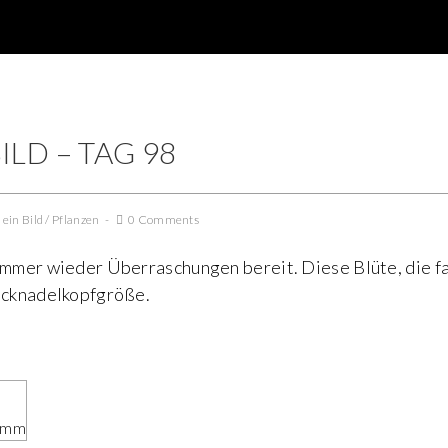
ILD – TAG 98
 ein Bild
/
Pflanzen
0 Comments
immer wieder Überraschungen bereit. Diese Blüte, die fa
tecknadelkopfgröße.
10mm