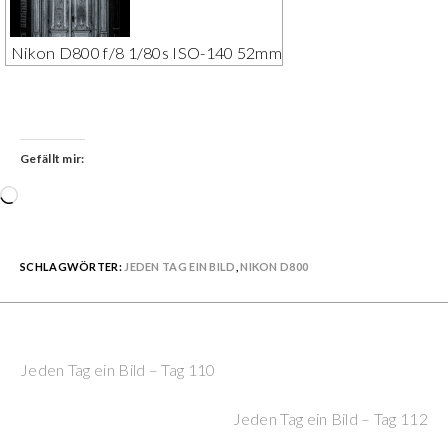
Nikon D800 f/8 1/80s ISO-140 52mm
Gefällt mir:
Wird
geladen …
SCHLAGWÖRTER:
JEDEN TAG EIN BILD
,
NIKON D800
Previous Post
Continue
Jeden Tag ein Bild – Tag 110
Reading
Next Post
Jeden Tag ein Bild – Tag 112