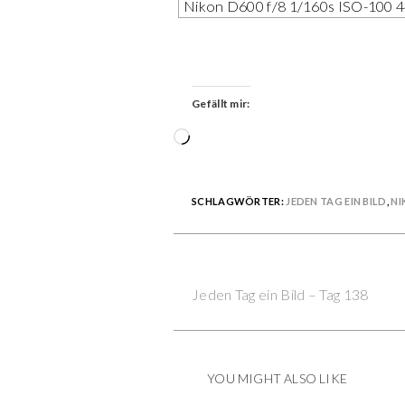
Nikon D600 f/8 1/160s ISO-100
Gefällt mir:
Wird
geladen …
SCHLAGWÖRTER:
JEDEN TAG EIN BILD
,
NI
Previous Post
Continue
Jeden Tag ein Bild – Tag 138
Reading
YOU MIGHT ALSO LIKE