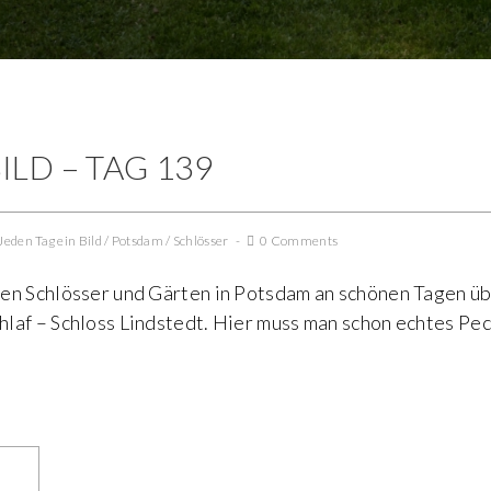
ILD – TAG 139
Jeden Tag ein Bild
/
Potsdam
/
Schlösser
0 Comments
en Schlösser und Gärten in Potsdam an schönen Tagen übe
laf – Schloss Lindstedt. Hier muss man schon echtes Pe