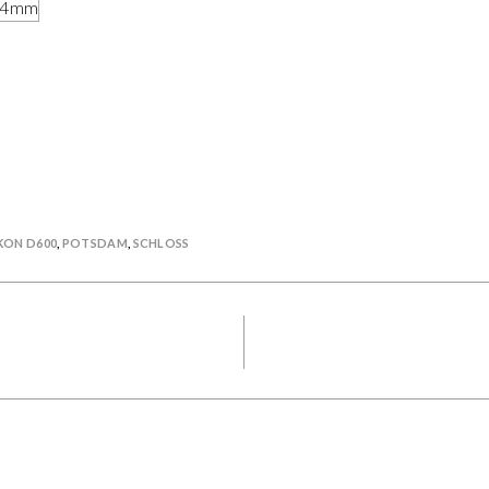
 44mm
KON D600
,
POTSDAM
,
SCHLOSS