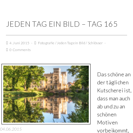
JEDEN TAG EIN BILD – TAG 165
4. Juni 2015
Fotografie
/
Jeden Tag ein Bild
/
Schlösser
0 Comments
Das schöne an
der täglichen
Kutscherei ist,
dass man auch
ab und zu an
schönen
Motiven
04.06.2015
vorbeikommt,