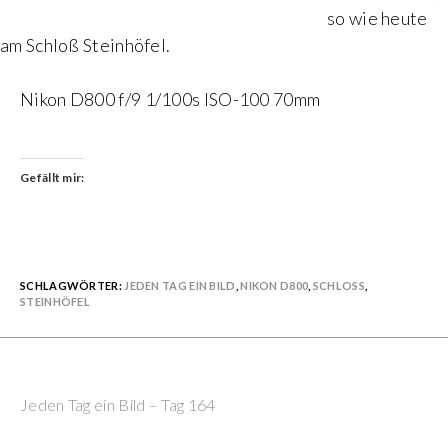
so wie heute
am Schloß Steinhöfel.
Nikon D800 f/9 1/100s ISO-100 70mm
Gefällt mir:
SCHLAGWÖRTER:
JEDEN TAG EIN BILD
,
NIKON D800
,
SCHLOSS
,
STEINHÖFEL
Previous Post
Continue
Jeden Tag ein Bild – Tag 164
Reading
Next Post