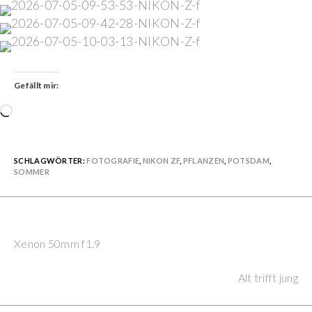
Gefällt mir:
Wird
geladen …
SCHLAGWÖRTER:
FOTOGRAFIE
,
NIKON ZF
,
PFLANZEN
,
POTSDAM
,
SOMMER
Previous Post
Continue
Xenon 50mm f1.9
Reading
Next Post
Alt trifft jung