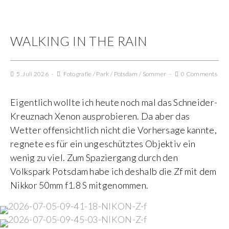
WALKING IN THE RAIN
5. Juli 2026
Fotografie
/
Park
/
Potsdam
/
Sommer
0 Comments
Eigentlich wollte ich heute noch mal das Schneider-
Kreuznach Xenon ausprobieren. Da aber das
Wetter offensichtlich nicht die Vorhersage kannte,
regnete es für ein ungeschütztes Objektiv ein
wenig zu viel. Zum Spaziergang durch den
Volkspark Potsdam habe ich deshalb die Zf mit dem
Nikkor 50mm f1.8 S mitgenommen.