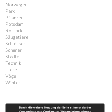
Norwegen
Park
Pflanzen
Potsdam
Rostock
Säugetiere
Schlösser
Sommer
Städte
Technik
Tiere
Vögel
Winter
Durch die weitere Nutzung der Seite stimmst du der
Verwendung von Cookies zu.
Weitere Informationen