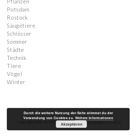
Pflanzen
Potsdam
Rostock
Säugetiere
Schlösser
Sommer
Städte
Technik
Tiere
Vögel
Winter
Durch die weitere Nutzung der Seite stimmst du der
Verwendung von Cookies zu.
Weitere Informationen
Copyright DIRK PETERS FOTOGRAFIE 2026 | Design by
Imagely
Akzeptieren