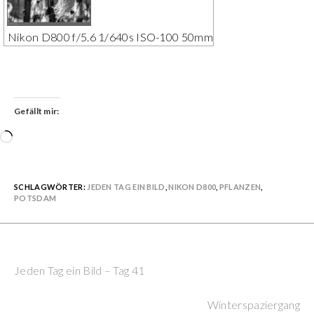
Nikon D800 f/5.6 1/640s ISO-100 50mm
Gefällt mir:
Wird
geladen …
SCHLAGWÖRTER:
JEDEN TAG EIN BILD
,
NIKON D800
,
PFLANZEN
,
POTSDAM
Previous Post
Continue
Jeden Tag ein Bild – Tag 41
Reading
Next Post
Winterspaziergang