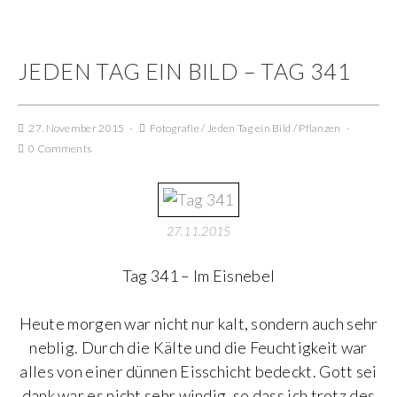
JEDEN TAG EIN BILD – TAG 341
27. November 2015
Fotografie
/
Jeden Tag ein Bild
/
Pflanzen
0 Comments
27.11.2015
Tag 341 – Im Eisnebel
Heute morgen war nicht nur kalt, sondern auch sehr
neblig. Durch die Kälte und die Feuchtigkeit war
alles von einer dünnen Eisschicht bedeckt. Gott sei
dank war es nicht sehr windig, so dass ich trotz des