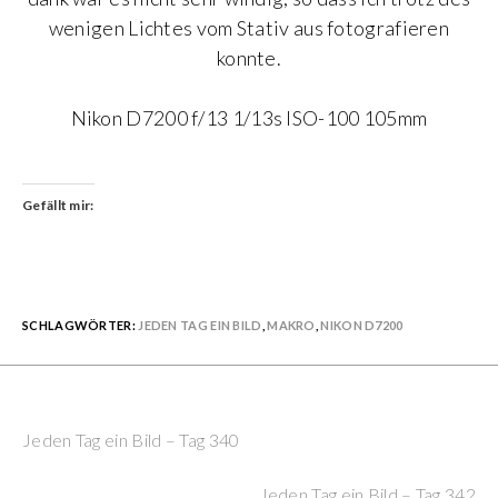
wenigen Lichtes vom Stativ aus fotografieren
konnte.
Nikon D7200 f/13 1/13s ISO-100 105mm
Gefällt mir:
SCHLAGWÖRTER:
JEDEN TAG EIN BILD
,
MAKRO
,
NIKON D7200
Previous Post
Continue
Jeden Tag ein Bild – Tag 340
Reading
Next Post
Jeden Tag ein Bild – Tag 342