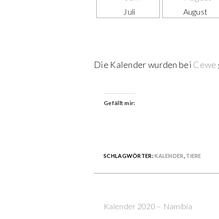
Juli
August
Die Kalender wurden bei
Cewe
Gefällt mir:
SCHLAGWÖRTER:
KALENDER
,
TIERE
Previous Post
Continue
Kalender 2020 – Namibia
Reading