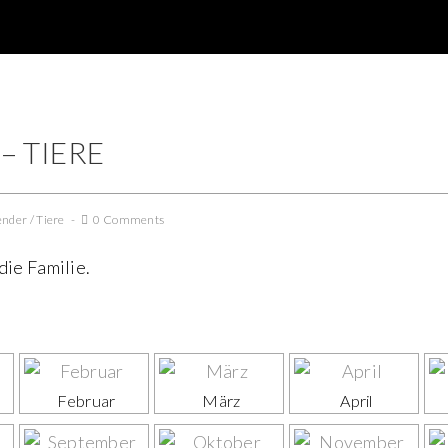
– TIERE
ender
/
Tiere
0 Comments
die Familie.
Februar
März
April