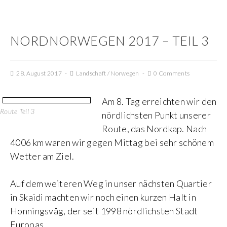
NORDNORWEGEN 2017 – TEIL 3
28. August 2017
Landschaft
/
Norwegen
0 Comments
Am 8. Tag erreichten wir den
Route Teil 3
nördlichsten Punkt unserer
Route, das Nordkap. Nach
4006 km waren wir gegen Mittag bei sehr schönem
Wetter am Ziel.
Auf dem weiteren Weg in unser nächsten Quartier
in Skaidi machten wir noch einen kurzen Halt in
Honningsvåg, der seit 1998 nördlichsten Stadt
Europas.