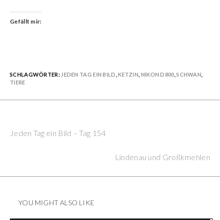
Gefällt mir:
SCHLAGWÖRTER:
JEDEN TAG EIN BILD
,
KETZIN
,
NIKON D800
,
SCHWAN
,
TIERE
Previous Post
Continue
Jeden Tag ein Bild – Tag 154
Reading
Next Post
Lindenau und Großkmehlen
YOU MIGHT ALSO LIKE