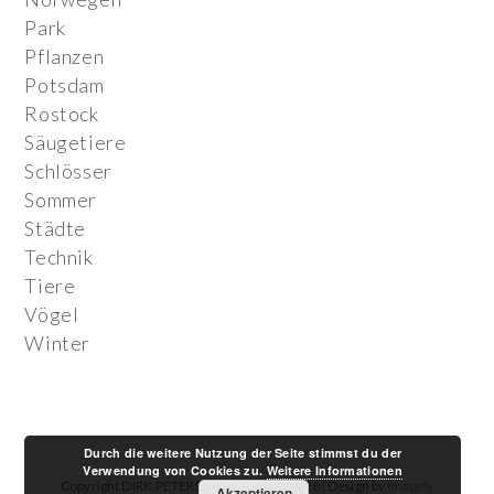
Park
Pflanzen
Potsdam
Rostock
Säugetiere
Schlösser
Sommer
Städte
Technik
Tiere
Vögel
Winter
Durch die weitere Nutzung der Seite stimmst du der
Verwendung von Cookies zu.
Weitere Informationen
Copyright DIRK PETERS FOTOGRAFIE 2026 | Design by
Imagely
Akzeptieren