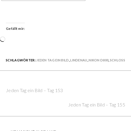
Gefällt mir:
Wird
geladen …
SCHLAGWÖRTER:
JEDEN TAG EIN BILD
,
LINDENAU
,
NIKON D800
,
SCHLOSS
Previous Post
Continue
Jeden Tag ein Bild – Tag 153
Reading
Next Post
Jeden Tag ein Bild – Tag 155