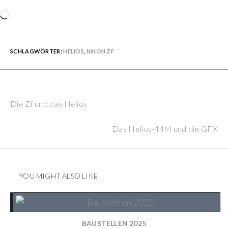
Wird
geladen …
SCHLAGWÖRTER:
HELIOS
,
NIKON ZF
Previous Post
Continue
Die Zf und das Helios
Reading
Next Post
Das Helios-44M und die GFX
YOU MIGHT ALSO LIKE
BAUSTELLEN 2025