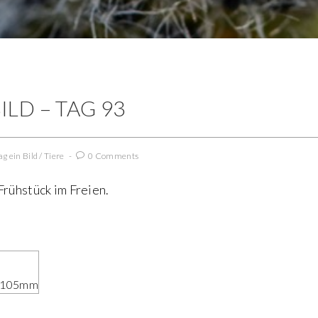
ILD – TAG 93
ag ein Bild
/
Tiere
0 Comments
Frühstück im Freien.
0 105mm