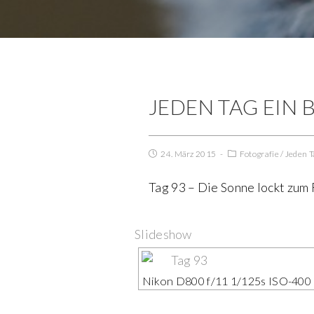
JEDEN TAG EIN B
24. März 2015
Fotografie
/
Jeden T
Tag 93 – Die Sonne lockt zum 
Slideshow
Nikon D800 f/11 1/125s ISO-40