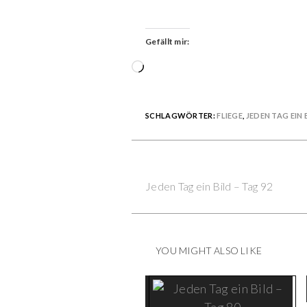
Gefällt mir:
Wird
geladen …
SCHLAGWÖRTER:
FLIEGE
,
JEDEN TAG EIN 
Previous Post
Continue
Jeden Tag ein Bild – Tag 92
Reading
YOU MIGHT ALSO LIKE