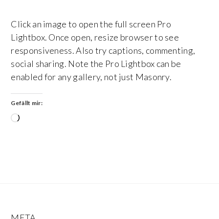
Click an image to open the full screen Pro
Lightbox. Once open, resize browser to see
responsiveness. Also try captions, commenting,
social sharing. Note the Pro Lightbox can be
enabled for any gallery, not just Masonry.
Gefällt mir:
Wird
geladen …
META