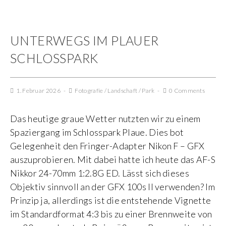
UNTERWEGS IM PLAUER
SCHLOSSPARK
1. Februar 2026
Fotografie
/
Landschaft
/
Park
0 Comments
Das heutige graue Wetter nutzten wir zu einem
Spaziergang im Schlosspark Plaue. Dies bot
Gelegenheit den Fringer-Adapter Nikon F – GFX
auszuprobieren. Mit dabei hatte ich heute das AF-S
Nikkor 24-70mm 1:2.8G ED. Lässt sich dieses
Objektiv sinnvoll an der GFX 100s II verwenden? Im
Prinzip ja, allerdings ist die entstehende Vignette
im Standardformat 4:3 bis zu einer Brennweite von