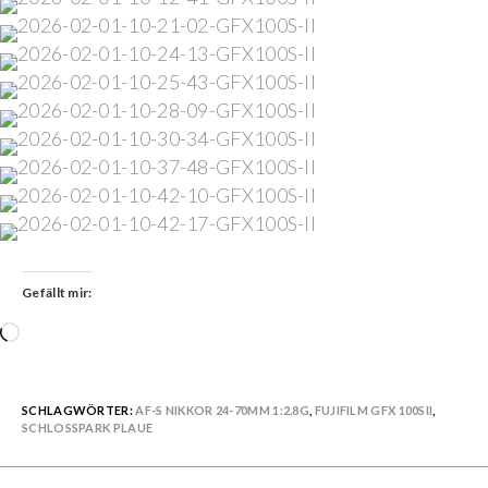
Gefällt mir:
Wird
geladen …
SCHLAGWÖRTER:
AF-S NIKKOR 24-70MM 1:2.8G
,
FUJIFILM GFX 100SII
,
SCHLOSSPARK PLAUE