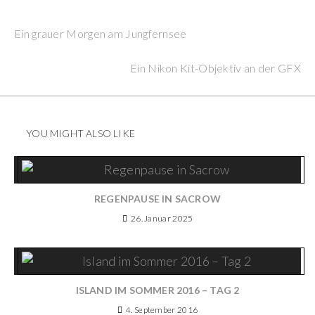
Previous Post
Continue
Ein grauer Morgen am Jungfernsee
Reading
Next Post
Ein Nikon Kit-Objektiv an der GFX
YOU MIGHT ALSO LIKE
REGENPAUSE IN SACROW
26. Januar 2025
ISLAND IM SOMMER 2016 – TAG 2
4. September 2016