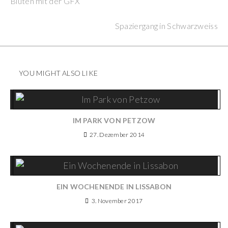
Blüten mit der GFX
Reading
Next Post
Spaziergang in Schwarzweiss
YOU MIGHT ALSO LIKE
IM PARK VON PETZOW
27. Dezember 2014
EIN WOCHENENDE IN LISSABON
3. November 2017