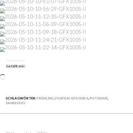
Gefällt mir:
Wird
geladen …
SCHLAGWÖRTER:
FRÜHLING
,
FUJIFILM GFX 100S II
,
POTSDAM
,
SANSSOUCI
Previous Post
Continue