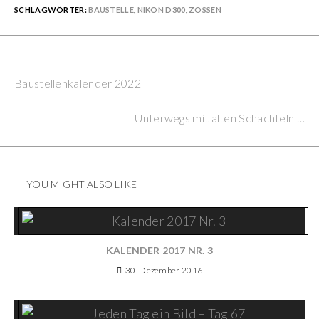
SCHLAGWÖRTER:
BAUSTELLE
,
NIKON D300
,
ZOSSEN
Previous Post
Continue
Baustellenkalender 2022
Reading
Next Post
Unterwegs mit alten Schachteln …
YOU MIGHT ALSO LIKE
KALENDER 2017 NR. 3
30. Dezember 2016