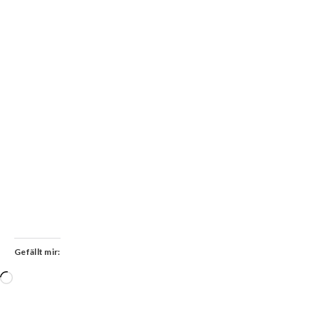
Gefällt mir:
Wird
geladen …